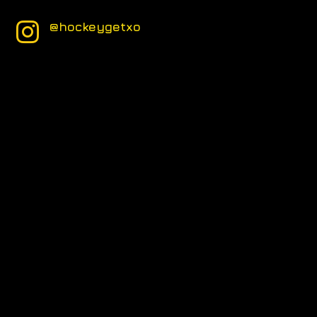
@hockeygetxo
