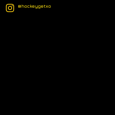
@hockeygetxo
