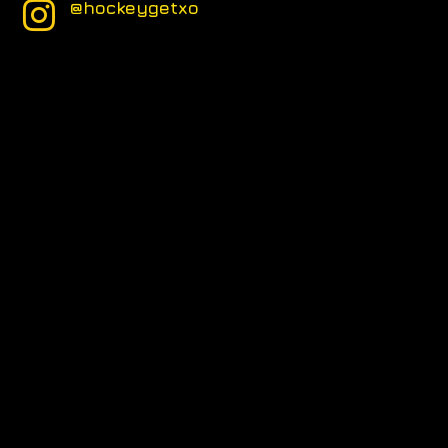
@hockeygetxo
